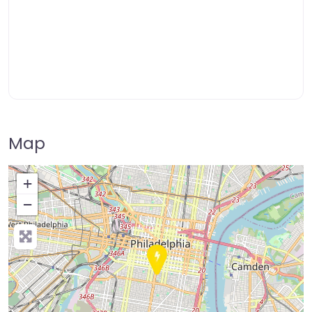
Map
+
−
Press Enter key to search