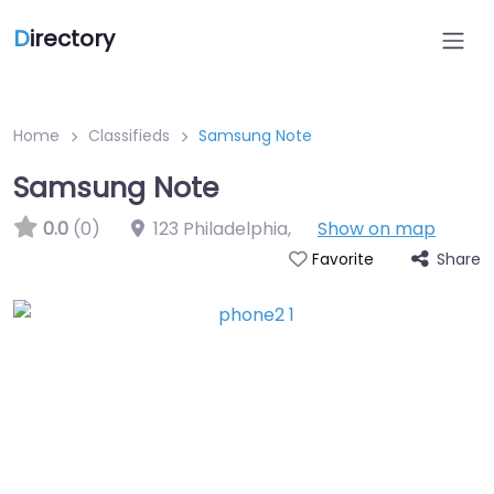
D
irectory
Home
Classifieds
Samsung Note
Samsung Note
0.0
(0)
123 Philadelphia
,
Show on map
Share
Favorite