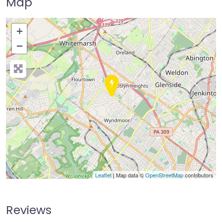
Map
+
−
Press Enter key to search
Leaflet
| Map data ©
OpenStreetMap
contributors
Reviews