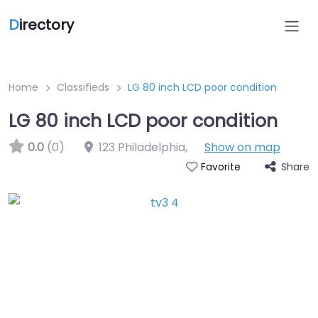
D
irectory
Home
Classifieds
LG 80 inch LCD poor condition
LG 80 inch LCD poor condition
0.0
(0)
123 Philadelphia
,
Show on map
Share
Favorite