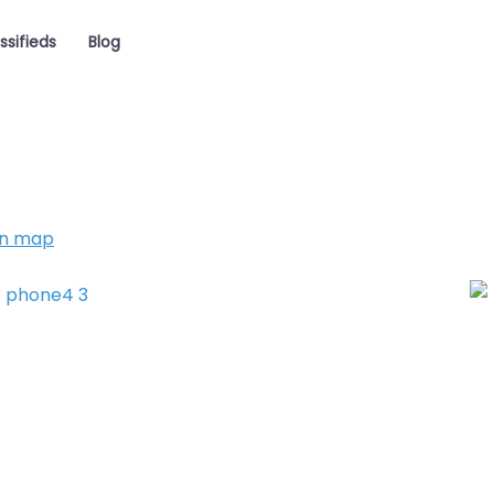
ssifieds
Blog
on map