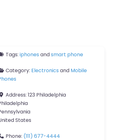
Tags:
iphones
and
smart phone
Category:
Electronics
and
Mobile
Phones
Address:
123 Philadelphia
Philadelphia
Pennsylvania
United States
Phone:
(111) 677-4444