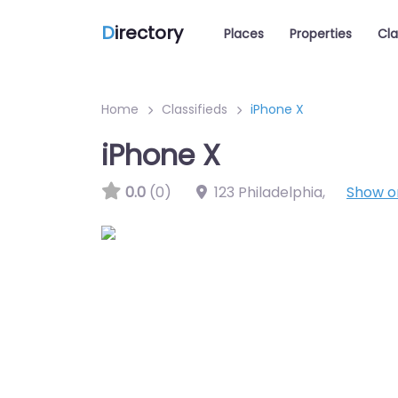
D
irectory
Places
Properties
Cla
Home
Classifieds
iPhone X
iPhone X
0.0
(0)
123 Philadelphia
,
Show 