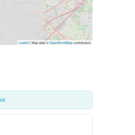
Leaflet
| Map data ©
OpenStreetMap
contributors
ed.