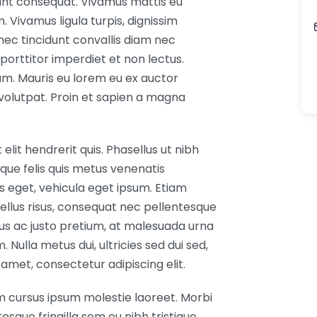
dunt consequat. Vivamus mattis eu
ivamus ligula turpis, dignissim
nec tincidunt convallis diam nec
porttitor imperdiet et non lectus.
um. Mauris eu lorem eu ex auctor
 volutpat. Proin et sapien a magna
elit hendrerit quis. Phasellus ut nibh
ique felis quis metus venenatis
ibus eget, vehicula eget ipsum. Etiam
tellus risus, consequat nec pellentesque
us ac justo pretium, at malesuada urna
. Nulla metus dui, ultricies sed dui sed,
 amet, consectetur adipiscing elit.
m cursus ipsum molestie laoreet. Morbi
tesque fringilla sem eu nibh tristique