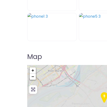
Map
+
−
Pre