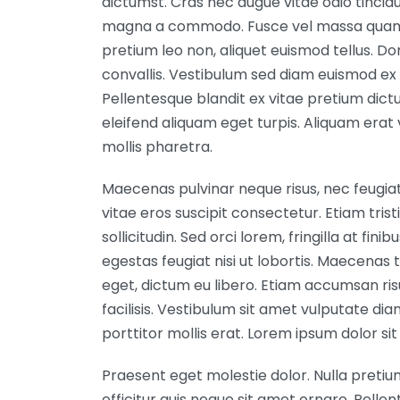
dictumst. Cras nec augue vitae odio tinci
magna a commodo. Fusce vel massa quam. V
pretium leo non, aliquet euismod tellus. Do
convallis. Vestibulum sed diam euismod ex 
Pellentesque blandit ex vitae pretium dict
eleifend aliquam eget turpis. Aliquam erat
mollis pharetra.
Maecenas pulvinar neque risus, nec feugiat 
vitae eros suscipit consectetur. Etiam trist
sollicitudin. Sed orci lorem, fringilla at fin
egestas feugiat nisi ut lobortis. Maecenas 
eget, dictum eu libero. Etiam accumsan ris
facilisis. Vestibulum sit amet vulputate diam
porttitor mollis erat. Lorem ipsum dolor sit
Praesent eget molestie dolor. Nulla pretiu
efficitur quis neque sit amet ornare. Pellen