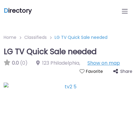
D
irectory
Home
Classifieds
LG TV Quick Sale needed
LG TV Quick Sale needed
0.0
(0)
123 Philadelphia
,
Show on map
Share
Favorite