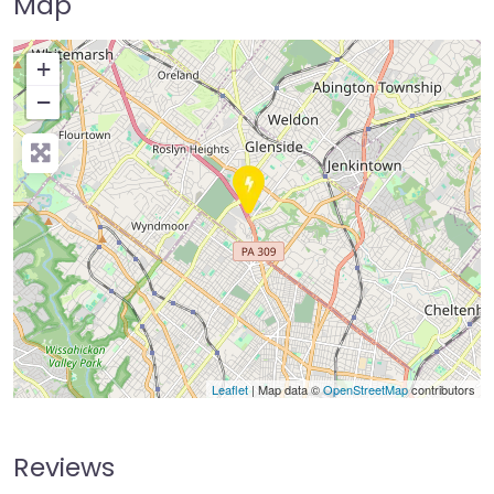
Map
+
−
Press Enter key to search
Leaflet
| Map data ©
OpenStreetMap
contributors
Reviews