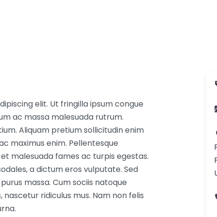
piscing elit. Ut fringilla ipsum congue
sum ac massa malesuada rutrum.
tium. Aliquam pretium sollicitudin enim
is ac maximus enim. Pellentesque
s et malesuada fames ac turpis egestas.
 sodales, a dictum eros vulputate. Sed
m a purus massa. Cum sociis natoque
 nascetur ridiculus mus. Nam non felis
urna.