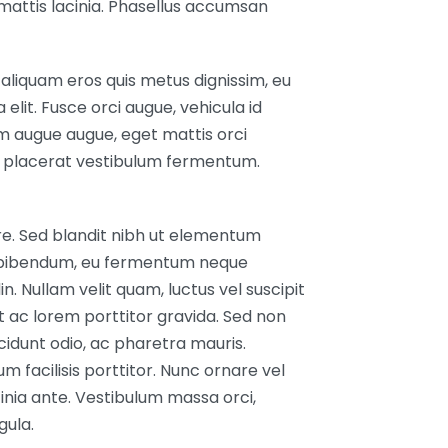
mattis lacinia. Phasellus accumsan
aliquam eros quis metus dignissim, eu
 elit. Fusce orci augue, vehicula id
ium augue augue, eget mattis orci
o placerat vestibulum fermentum.
re. Sed blandit nibh ut elementum
em bibendum, eu fermentum neque
in. Nullam velit quam, luctus vel suscipit
t ac lorem porttitor gravida. Sed non
ncidunt odio, ac pharetra mauris.
 facilisis porttitor. Nunc ornare vel
inia ante. Vestibulum massa orci,
gula.