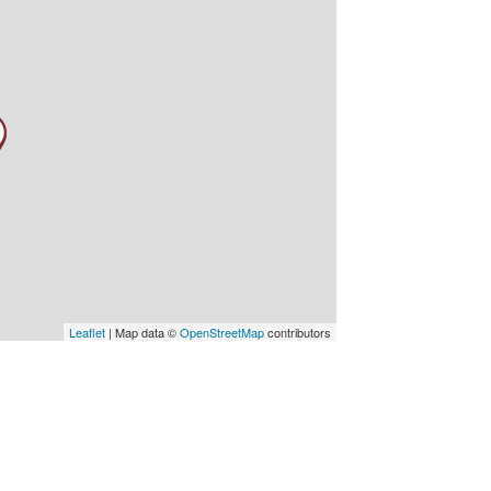
ss Enter key to search
Leaflet
| Map data ©
OpenStreetMap
contributors