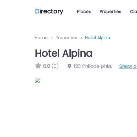
D
irectory
Places
Properties
Cla
Home
Properties
Hotel Alpina
Hotel Alpina
0.0
(0)
123 Philadelphia
,
Show 