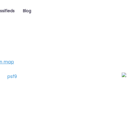
ssifieds
Blog
on map