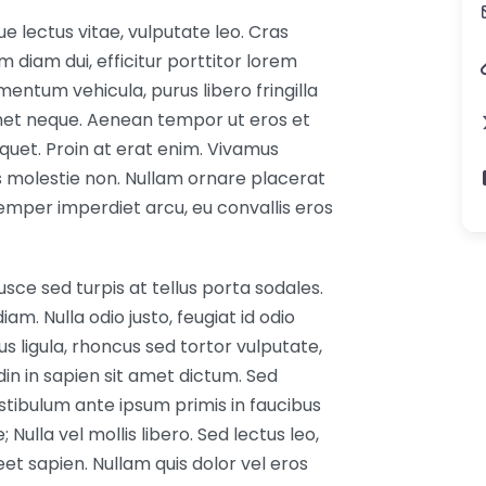
 lectus vitae, vulputate leo. Cras
m diam dui, efficitur porttitor lorem
mentum vehicula, purus libero fringilla
amet neque. Aenean tempor ut eros et
iquet. Proin at erat enim. Vivamus
s molestie non. Nullam ornare placerat
semper imperdiet arcu, eu convallis eros
usce sed turpis at tellus porta sodales.
am. Nulla odio justo, feugiat id odio
s ligula, rhoncus sed tortor vulputate,
din in sapien sit amet dictum. Sed
estibulum ante ipsum primis in faucibus
 Nulla vel mollis libero. Sed lectus leo,
et sapien. Nullam quis dolor vel eros