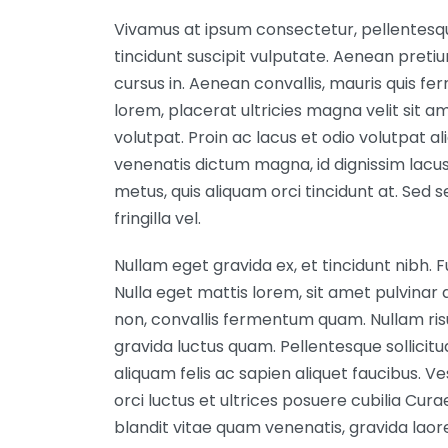
Vivamus at ipsum consectetur, pellentesque
tincidunt suscipit vulputate. Aenean pretiu
cursus in. Aenean convallis, mauris quis fer
lorem, placerat ultricies magna velit sit 
volutpat. Proin ac lacus et odio volutpat al
venenatis dictum magna, id dignissim lacu
metus, quis aliquam orci tincidunt at. Sed 
fringilla vel.
Nullam eget gravida ex, et tincidunt nibh. F
Nulla eget mattis lorem, sit amet pulvinar di
non, convallis fermentum quam. Nullam risu
gravida luctus quam. Pellentesque sollicitu
aliquam felis ac sapien aliquet faucibus. V
orci luctus et ultrices posuere cubilia Curae;
blandit vitae quam venenatis, gravida laore