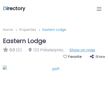
D
irectory
Home
Properties
Eastern Lodge
Eastern Lodge
0.0
(0)
123 Philadelphia
,
Show on map
Share
Favorite