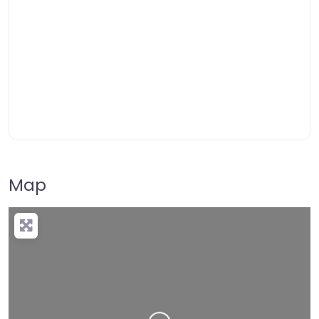
Map
+
−
Press Enter key to search