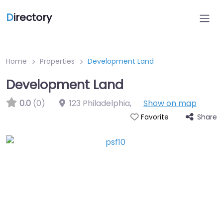
D
irectory
Home
Properties
Development Land
Development Land
0.0
(0)
123 Philadelphia
,
Show on map
Share
Favorite