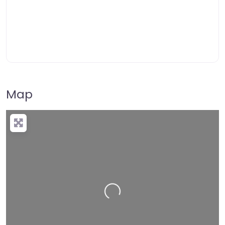
Map
+
−
Press Enter key to search